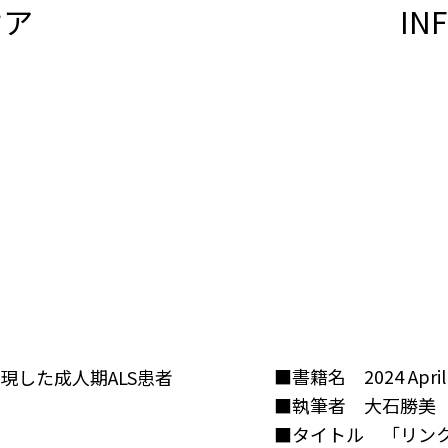
ケア
IN
■書籍名 2024 April v
現した成人期ALS患者
■執筆者 大石勝美
■タイトル 「リンク