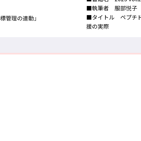
■執筆者 服部悦子
■タイトル ペプチド
標管理の連動」
援の実際