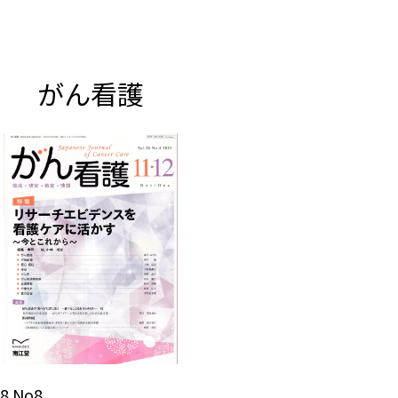
がん看護
8.No8