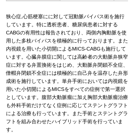
狭心症,心筋梗塞にに対して冠動脈バイパス術を施行
しています。特に透析患者、糖尿病患者に対する
CABGの有用性は報告されており、両側内胸動脈を使
用した多枝バイパスを積極的に行っております。また
内視鏡を用いた小切開によるMICS-CABGも施行して
います。心臓弁膜症に関しては高齢者の大動脈弁狭窄
症に対する弁置換術をはじめ、大動脈弁閉鎖不全症、
僧帽弁閉鎖不全症には積極的に自己弁を温存した弁形
成術を施行しています。単弁手術においては内視鏡を
用いた小切開によるMICSをすべての症例で第一選択
としています。腹部大動脈瘤に加え胸部大動脈瘤治療
も外科手術だけてなく症例に応じてステントグラフト
による治療も行っています。また手術とステントグラ
フトを組み合わせたハイブリッド手術を行っていま
す。