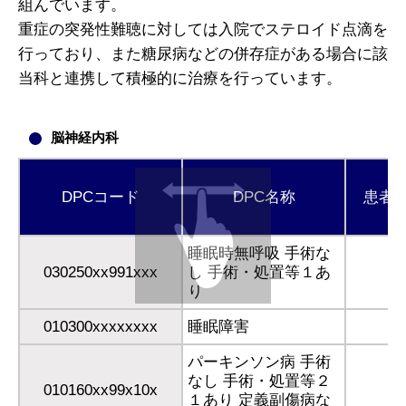
組んでいます。
重症の突発性難聴に対しては入院でステロイド点滴を
行っており、また糖尿病などの併存症がある場合に該
当科と連携して積極的に治療を行っています。
脳神経内科
DPCコード
DPC名称
患者
睡眠時無呼吸 手術な
030250xx991xxx
し 手術・処置等１あ
1
り
010300xxxxxxxx
睡眠障害
パーキンソン病 手術
なし 手術・処置等２
010160xx99x10x
１あり 定義副傷病な