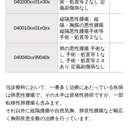
040200xx01x00x
術・処置等２なし 定
義副傷病なし
縦隔悪性腫瘍、縦
隔・胸膜の悪性腫瘍
040010xx01x0xx
縦隔悪性腫瘍手術等
手術・処置等２なし
肺の悪性腫瘍 手術な
し 手術・処置等１な
040040xx99040x
し 手術・処置等２４
あり 定義副傷病なし
当診療科において、一番多く治療にあたっている疾病
は肺悪性腫瘍で、その大半は原発性肺癌ですが、一部
転移性肺腫瘍も含みます。
それ以外に縦隔腫瘍や自然気胸、肺良性腫瘍など幅広
く胸部疾患全般の治療を行っています。