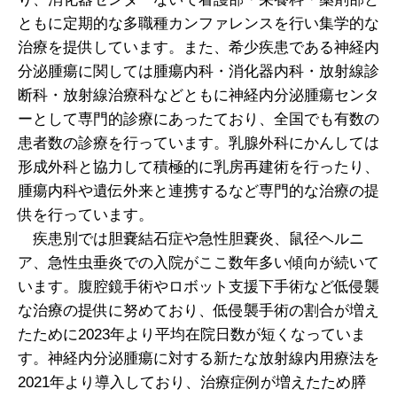
ともに定期的な多職種カンファレンスを行い集学的な
治療を提供しています。また、希少疾患である神経内
分泌腫瘍に関しては腫瘍内科・消化器内科・放射線診
断科・放射線治療科などともに神経内分泌腫瘍センタ
ーとして専門的診療にあったており、全国でも有数の
患者数の診療を行っています。乳腺外科にかんしては
形成外科と協力して積極的に乳房再建術を行ったり、
腫瘍内科や遺伝外来と連携するなど専門的な治療の提
供を行っています。
疾患別では胆嚢結石症や急性胆嚢炎、鼠径ヘルニ
ア、急性虫垂炎での入院がここ数年多い傾向が続いて
います。腹腔鏡手術やロボット支援下手術など低侵襲
な治療の提供に努めており、低侵襲手術の割合が増え
たために2023年より平均在院日数が短くなっていま
す。神経内分泌腫瘍に対する新たな放射線内用療法を
2021年より導入しており、治療症例が増えたため膵