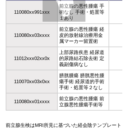
前立腺の悪性腫瘍 手
110080xx991xxx
術なし 手術・処置等
1
１あり
前立腺の悪性腫瘍 経
110080xx03xxxx
皮的放射線治療用金
属マーカー留置術
上部尿路疾患 経尿道
11012xxx02xx0x
的尿路結石除去術 定
義副傷病なし
膀胱腫瘍 膀胱悪性腫
110070xx03x0xx
瘍手術 経尿道的手術
手術・処置等２なし
前立腺の悪性腫瘍 前
110080xx01xxxx
立腺悪性腫瘍手術等
前立腺生検はMRI所見に基づいた経会陰テンプレート