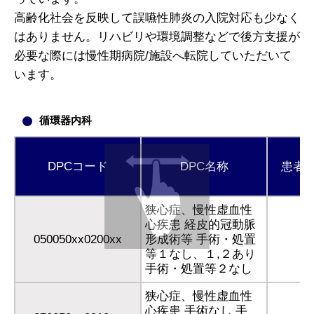
高齢化社会を反映して誤嚥性肺炎の入院対応も少なく
はありません。リハビリや環境調整などで後方支援が
必要な際には慢性期病院/施設へ転院していただいて
います。
循環器内科
DPCコード
DPC名称
患者
狭心症、慢性虚血性
心疾患 経皮的冠動脈
050050xx0200xx
形成術等 手術・処置
1
等１なし、１,２あり
手術・処置等２なし
狭心症、慢性虚血性
心疾患 手術なし 手