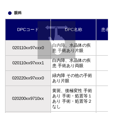
眼科
DPCコード
DPC名称
患者
白内障、水晶体の疾
020110xx97xxx0
1
患 手術あり片眼
白内障、水晶体の疾
020110xx97xxx1
患 手術あり両眼
緑内障 その他の手術
020220xx97xxx0
あり片眼
黄斑、後極変性 手術
あり 手術・処置等１
020200xx9710xx
あり 手術・処置等２
なし