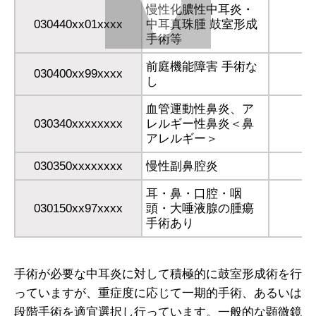
慢性化膿性中耳炎・
030440xx01xxxx
中耳真珠腫 鼓室形成
1
手術等
前庭機能障害 手術な
030400xx99xxxx
し
血管運動性鼻炎、ア
030340xxxxxxxx
レルギー性鼻炎＜鼻
アレルギー＞
030350xxxxxxxx
慢性副鼻腔炎
耳・鼻・口腔・咽
030150xx97xxxx
頭・大唾液腺の腫瘍
手術あり
手術が必要な中耳炎に対して積極的に鼓室形成術を行
っていますが、重症度に応じて一期的手術、あるいは
段階手術を適宜選択し行っています。一般的な顕微鏡