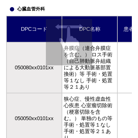
心臓血管外科
DPCコード
DPC名称
患者
弁膜症（連合弁膜症
を含む。） ロス手術
（自己肺動脈弁組織
050080xx0101xx
による大動脈基部置
換術）等 手術・処置
等１なし 手術・処置
等２１あり
狭心症、慢性虚血性
心疾患 心室瘤切除術
（梗塞切除を含
050050xx0101xx
む。） 単独のもの等
手術・処置等１なし
手術・処置等２１あ
り