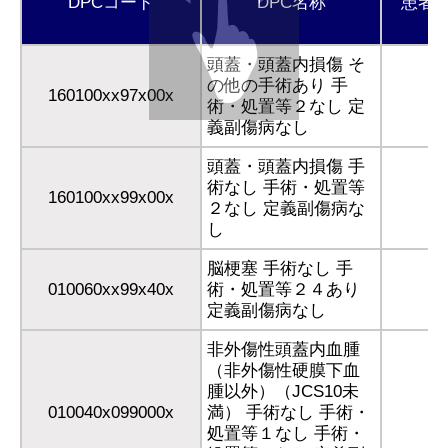
DPCコード
DPC名称
患者
頭蓋・頭蓋内損傷 そ
の他の手術あり 手
160100xx97x00x
術・処置等２なし 定
義副傷病なし
頭蓋・頭蓋内損傷 手
術なし 手術・処置等
160100xx99x00x
２なし 定義副傷病な
し
脳梗塞 手術なし 手
010060xx99x40x
術・処置等２４あり
定義副傷病なし
非外傷性頭蓋内血腫
（非外傷性硬膜下血
腫以外）（JCS10未
010040x099000x
満） 手術なし 手術・
処置等１なし 手術・