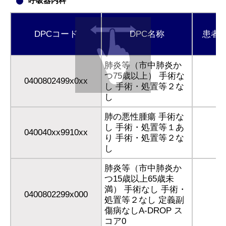
呼吸器内科
DPCコード
DPC名称
患者
肺炎等（市中肺炎か
つ75歳以上） 手術な
0400802499x0xx
し 手術・処置等２な
し
肺の悪性腫瘍 手術な
し 手術・処置等１あ
040040xx9910xx
り 手術・処置等２な
し
肺炎等（市中肺炎か
つ15歳以上65歳未
満） 手術なし 手術・
0400802299x000
処置等２なし 定義副
傷病なしA-DROP ス
コア0