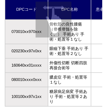
DPCコード
DPC名称
患者
骨軟部の良性腫瘍
（脊椎脊髄を除
070010xx970xxx
く。） 手術あり 手
術・処置等１なし
眼瞼下垂 手術あり 手
020230xx97x0xx
術・処置等２なし
外傷性切断 切断四肢
160640xx01xxxx
再接合術等
膿皮症 手術・処置等
080010xxxx0xxx
１なし
糖尿病足病変 手術あ
100100xx97x1xx
り 手術・処置等２あ
り