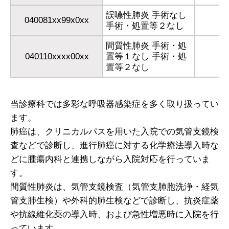
誤嚥性肺炎 手術なし
040081xx99x0xx
手術・処置等２なし
間質性肺炎 手術・処
040110xxxx00xx
置等１なし 手術・処
置等２なし
当診療科では多彩な呼吸器感染症を多く取り扱ってい
ます。
肺癌は、クリニカルパスを用いた入院での気管支鏡検
査などで診断し、進行肺癌に対する化学療法導入時な
どに腫瘍内科と連携しながら入院対応を行っていま
す。
間質性肺炎は、気管支鏡検査（気管支肺胞洗浄・経気
管支肺生検）や外科的肺生検などで診断し、抗炎症薬
や抗線維化薬の導入時、および急性増悪時に入院を行
っています。