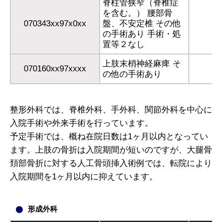
脊柱管狭窄（脊椎症
を含む。） 腰部骨
070343xx97x0xx
盤、不安定椎 その他
の手術あり 手術・処
置等２なし
上肢末梢神経麻痺 そ
070160xx97xxxx
の他の手術あり
整形外科では、脊椎外科、手外科、関節外科を中心に
入院手術や外来手術を行っています。
予定手術では、概ね在院日数は1ヶ月以内となってい
ます。上肢の骨折は入院期間が短いのですが、大腿骨
頚部骨折に対する人工骨頭挿入術例では、転院により
入院期間を1ヶ月以内に抑えています。
形成外科