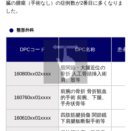
臓の腫瘍（手術なし）の症例数が2番目に多くなりま
した。
整形外科
DPCコード
DPC名称
患者
股関節・大腿近位の
160800xx02xxxx
骨折 人工骨頭挿入術
肩、股等
前腕の骨折 骨折観血
160760xx01xxxx
的手術 前腕、下腿、
手舟状骨等
四肢筋腱損傷 関節鏡
160610xx01xxxx
下肩腱板断裂手術等