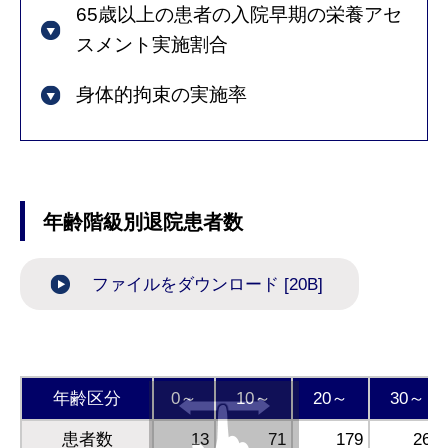
65歳以上の患者の入院早期の栄養アセ
スメント実施割合
身体的拘束の実施率
年齢階級別退院患者数
ファイルをダウンロード [20B]
年齢区分
0～
10～
20～
30～
患者数
13
71
179
268