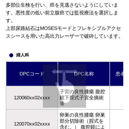
多部位生検を行い、癌を見逃さないようにしていま
す。悪性度の低い前立腺癌では監視療法を選択しま
す。
上部尿路結石はMOSESモードとフレキシブルアクセ
スシースを用いた高出力レーザーで破砕しています。
婦人科
DPCコード
DPC名称
患者
子宮の良性腫瘍 腹腔
120060xx02xxxx
鏡下腟式子宮全摘術
等
卵巣の良性腫瘍 卵巣
部分切除術（腟式を
120070xx02xxxx
含む。） 腹腔鏡によ