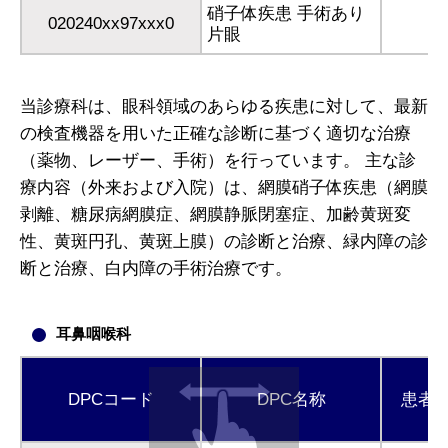
硝子体疾患 手術あり
020240xx97xxx0
片眼
当診療科は、眼科領域のあらゆる疾患に対して、最新
の検査機器を用いた正確な診断に基づく適切な治療
（薬物、レーザー、手術）を行っています。 主な診
療内容（外来および入院）は、網膜硝子体疾患（網膜
剥離、糖尿病網膜症、網膜静脈閉塞症、加齢黄斑変
性、黄斑円孔、黄斑上膜）の診断と治療、緑内障の診
断と治療、白内障の手術治療です。
耳鼻咽喉科
DPCコード
DPC名称
患者