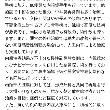
手術に加え、低侵襲な内視鏡手術も行っています。他
施設で手術を受けた後の、中耳炎再発例も多く治療し
ているため、入院期間はやや長めの傾向にあります。
耳硬化症に対するアブミ骨手術は、繊細で高度な技術
が必要です。当院は近畿圏でも有数の手術件数を誇り
ます。また、通常の外科治療では聴力の改善が得られ
ない高度感音性難聴の場合には、人工内耳による治療
も実施しています。
内服治療効果が不十分な慢性副鼻腔炎例は、内視鏡お
よびナビゲーションを併用した副鼻腔手術を行ってお
り、必要に応じて鼻中隔矯正術や翼突管神経切除術な
ども同時に行っています。
頭頚部の腫瘍に対しては、形成外科と共同で再建を行
う大掛かりなものから、抗がん剤と放射線治療だけで
治癒を目指す症例など幅広く対応しています。
また、抗がん剤の動脈内注入療法にも、積極的に取り