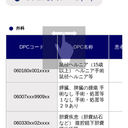
外科
DPCコード
DPC名称
患者
鼠径ヘルニア（15歳
060160x001xxxx
以上） ヘルニア手術
鼠径ヘルニア等
膵臓、脾臓の腫瘍 手
術なし 手術・処置等
06007xxx9909xx
１なし 手術・処置等
２９あり
胆嚢疾患（胆嚢結石
060330xx02xxxx
など） 腹腔鏡下胆嚢