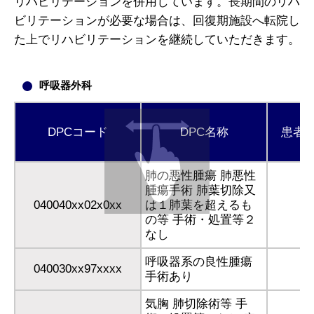
リハビリテーションを併用しています。長期間のリハ
ビリテーションが必要な場合は、回復期施設へ転院し
た上でリハビリテーションを継続していただきます。
呼吸器外科
DPCコード
DPC名称
患者
肺の悪性腫瘍 肺悪性
腫瘍手術 肺葉切除又
040040xx02x0xx
は１肺葉を超えるも
の等 手術・処置等２
なし
呼吸器系の良性腫瘍
040030xx97xxxx
手術あり
気胸 肺切除術等 手