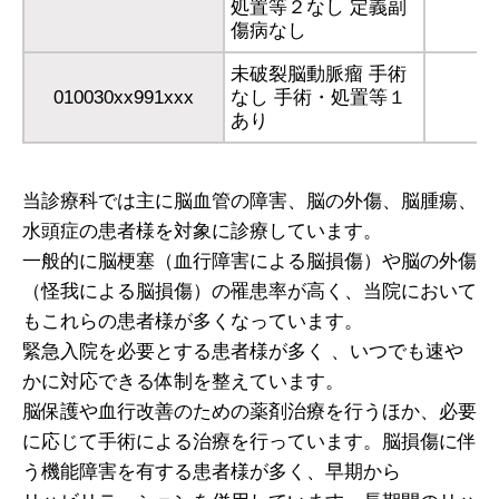
処置等２なし 定義副
傷病なし
未破裂脳動脈瘤 手術
010030xx991xxx
なし 手術・処置等１
あり
当診療科では主に脳血管の障害、脳の外傷、脳腫瘍、
水頭症の患者様を対象に診療しています。
一般的に脳梗塞（血行障害による脳損傷）や脳の外傷
（怪我による脳損傷）の罹患率が高く、当院において
もこれらの患者様が多くなっています。
緊急入院を必要とする患者様が多く 、いつでも速や
かに対応できる体制を整えています。
脳保護や血行改善のための薬剤治療を行うほか、必要
に応じて手術による治療を行っています。脳損傷に伴
う機能障害を有する患者様が多く、早期から