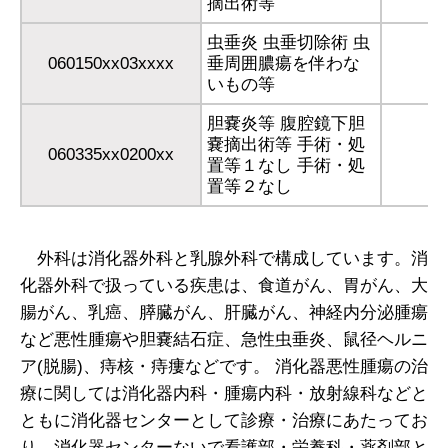
摘出術等
虫垂炎 虫垂切除術 虫
060150xx03xxxx
垂周囲膿瘍を伴わな
いもの等
胆嚢炎等 腹腔鏡下胆
嚢摘出術等 手術・処
060335xx0200xx
置等１なし 手術・処
置等２なし
外科は消化器外科と乳腺外科で構成しています。消
化器外科で扱っている疾患は、食道がん、胃がん、大
腸がん、乳癌、膵臓がん、肝臓がん、神経内分泌腫瘍
など悪性腫瘍や胆嚢結石症、急性虫垂炎、鼠径ヘルニ
ア(脱腸)、痔核・痔瘻などです。 消化器悪性腫瘍の治
療に関しては消化器内科・腫瘍内科・放射線科などと
ともに消化器センターとして診療・治療にあたってお
り、消化器センターないで看護部・栄養科・薬剤部と