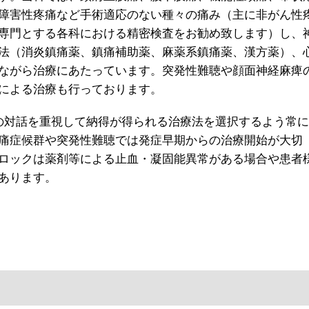
障害性疼痛など手術適応のない種々の痛み（主に非がん性
専門とする各科における精密検査をお勧め致します）し、
法（消炎鎮痛薬、鎮痛補助薬、麻薬系鎮痛薬、漢方薬）、
ながら治療にあたっています。突発性難聴や顔面神経麻痺
による治療も行っております。
の対話を重視して納得が得られる治療法を選択するよう常に
痛症候群や突発性難聴では発症早期からの治療開始が大切
ロックは薬剤等による止血・凝固能異常がある場合や患者
あります。