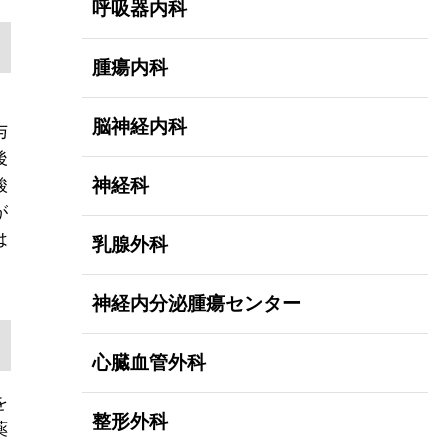
呼吸器内科
腫瘍内科
脳神経内科
与
後
神経科
酸
が
は
乳腺外科
神経内分泌腫瘍センター
心臓血管外科
を
整形外科
薬