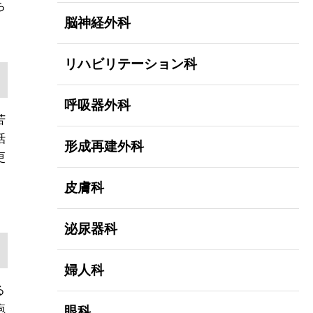
ち
脳神経外科
リハビリテーション科
呼吸器外科
苦
話
形成再建外科
更
皮膚科
泌尿器科
婦人科
る
疱
眼科