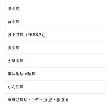
胸部痛
背部痛
腰下肢痛（FBSS含む）
腹部痛
会陰部痛
帯状疱疹関連痛
がん性痛
線維筋痛症・ﾘｳﾏﾁ性疾患・膠原病