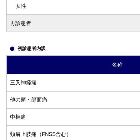
女性
再診患者
初診患者内訳
名称
三叉神経痛
他の頭・顔面痛
中枢痛
頚肩上肢痛（FNSS含む）