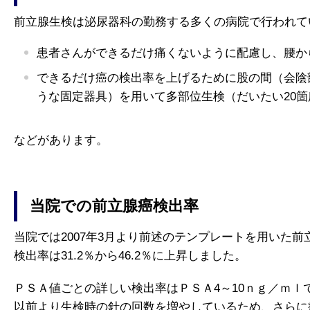
前立腺生検は泌尿器科の勤務する多くの病院で行われて
患者さんができるだけ痛くないように配慮し、腰か
できるだけ癌の検出率を上げるために股の間（会陰
うな固定器具）を用いて多部位生検（だいたい20
などがあります。
当院での前立腺癌検出率
当院では2007年3月より前述のテンプレートを用いた
検出率は31.2％から46.2％に上昇しました。
ＰＳＡ値ごとの詳しい検出率はＰＳＡ4～10ｎｇ／ｍｌで3
以前より生検時の針の回数を増やしているため、さらに