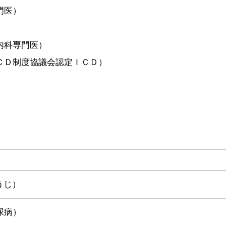
門医）
内科専門医）
ＣＤ制度協議会認定ＩＣＤ）
うじ）
尿病）