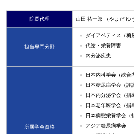
院長代理
山田 祐一郎
（やまだ ゆ
ダイアベティス（糖
代謝・栄養障害
担当専門分野
内分泌疾患
日本内科学会（総合
日本糖尿病学会（評
日本内分泌学会（指
日本老年医学会（指
日本病態栄養学会（
アジア糖尿病学会
所属学会資格