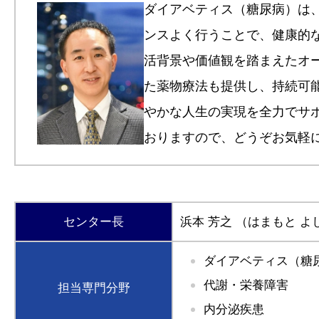
ダイアベティス（糖尿病）は
ンスよく行うことで、健康的
活背景や価値観を踏まえたオ
た薬物療法も提供し、持続可
やかな人生の実現を全力でサ
おりますので、どうぞお気軽
センター長
浜本 芳之
（はまもと よ
ダイアベティス（糖
代謝・栄養障害
担当専門分野
内分泌疾患