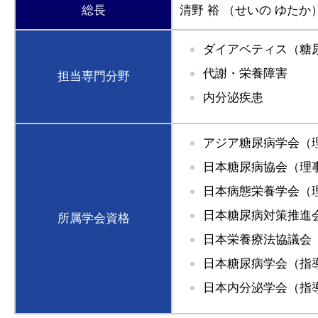
総長
清野 裕
（せいの ゆたか
ダイアベティス（糖
代謝・栄養障害
担当専門分野
内分泌疾患
アジア糖尿病学会（
日本糖尿病協会（理
日本病態栄養学会（
日本糖尿病対策推進
所属学会資格
日本栄養療法協議会
日本糖尿病学会（指
日本内分泌学会（指