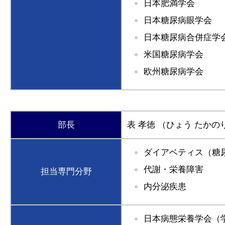
日本肥満学会
日本糖尿病眼学会
日本糖尿病合併症学
米国糖尿病学会
欧州糖尿病学会
部長
表 孝徳
（ひょう たかの
ダイアベティス（糖
代謝・栄養障害
担当専門分野
内分泌疾患
日本病態栄養学会（