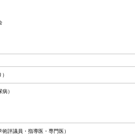
会
り）
尿病）
学術評議員・指導医・専門医）