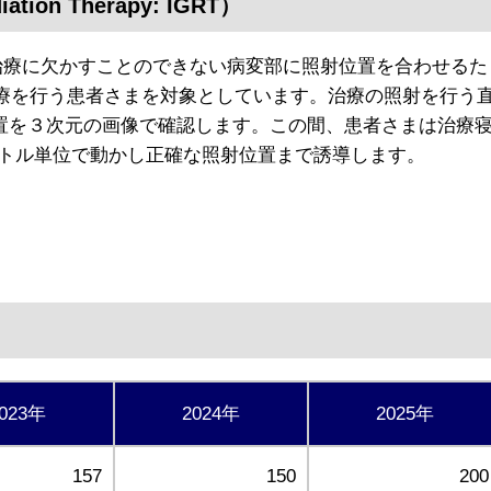
ion Therapy: IGRT）
線治療に欠かすことのできない病変部に照射位置を合わせるた
線治療を行う患者さまを対象としています。治療の照射を行う
置を３次元の画像で確認します。この間、患者さまは治療
トル単位で動かし正確な照射位置まで誘導します。
023年
2024年
2025年
157
150
200