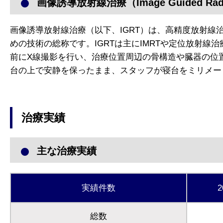
画像誘導放射線治療（Image Guided Radiat
画像誘導放射線治療（以下、IGRT）は、高精度放射
めの技術の総称です。IGRTは主にIMRTや定位放射
前にX線撮影を行い、治療位置周辺の骨構造や臓器の位
台の上で安静を保ったまま、スタッフが寝台をミリメー
治療実績
主な治療実績
実績件数
2
総数