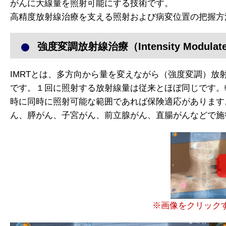
がんに大線量を照射可能にする技術です。
高精度放射線治療を支える照射および病変位置の把握方
強度変調放射線治療（Intensity Modulated R
IMRTとは、多方向から量を変えながら（強度変調）
です。１回に照射する放射線量は従来とほぼ同じです。
時に同時に照射可能な範囲であれば保険適応があります
ん、膵がん、子宮がん、前立腺がん、直腸がんなどで施
※画像をクリック