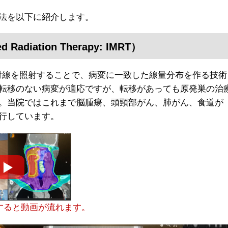
法を以下に紹介します。
adiation Therapy: IMRT）
放射線を照射することで、病変に一致した線量分布を作る技術
転移のない病変が適応ですが、転移があっても原発巣の治
。当院ではこれまで脳腫瘍、頭頸部がん、肺がん、食道が
行しています。
すると動画が流れます。