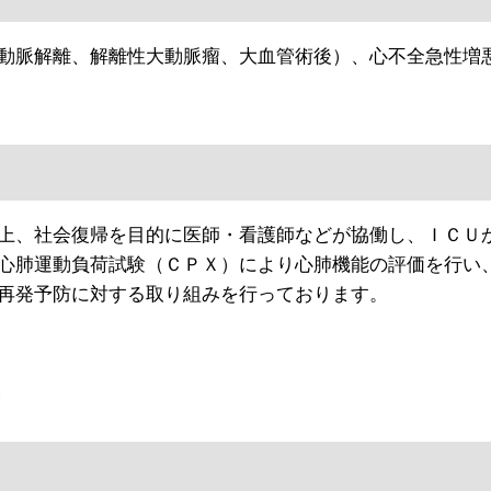
動脈解離、解離性大動脈瘤、大血管術後）、心不全急性増
上、社会復帰を目的に医師・看護師などが協働し、ＩＣＵ
心肺運動負荷試験（ＣＰＸ）により心肺機能の評価を行い
再発予防に対する取り組みを行っております。
ン