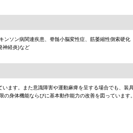
キンソン病関連疾患、脊髄小脳変性症、筋萎縮性側索硬化
発神経炎)など
しています。また意識障害や運動麻痺を呈する場合でも、装
限の身体機能ならびに基本動作能力の改善を図っています