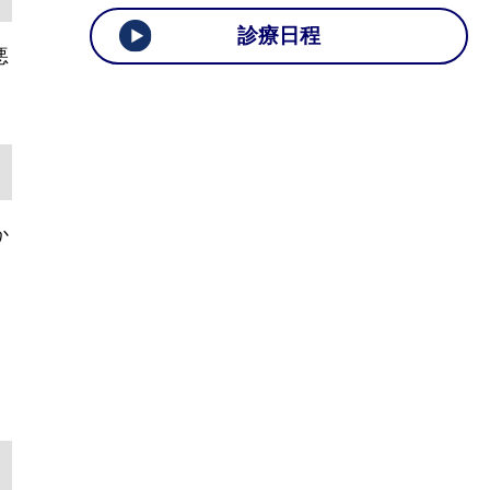
診療日程
悪
か
、