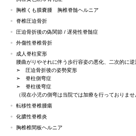
胸椎くも膜嚢腫 胸椎脊髄ヘルニア
脊椎圧迫骨折
圧迫骨折後の偽関節 / 遅発性脊髄症
外傷性脊椎骨折
成人脊柱変形
腰曲がりやそれに伴う歩行容姿の悪化、二次的に逆
➣ 圧迫骨折後の姿勢変形
➣ 脊柱側弯症
➣ 脊柱後弯症
（現在小児の側弯は当院では加療を行っておりませ
転移性脊椎腫瘍
化膿性脊椎炎
胸椎椎間板ヘルニア