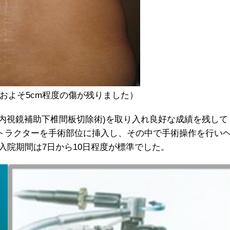
およそ5cm程度の傷が残りました）
ctomy: 従来の内視鏡補助下椎間板切除術)を取り入れ良好な成績を残して
リトラクターを手術部位に挿入し、その中で手術操作を行い
入院期間は7日から10日程度が標準でした。