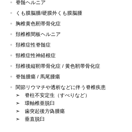
脊髄ヘルニア
くも膜脳腫/硬膜外くも膜脳腫
胸椎黄色靭帯骨化症
頚椎椎間板ヘルニア
頚椎症性脊髄症
頸椎症性神経根症
頚椎後縦靭帯骨化症 / 黄色靭帯骨化症
脊髄腫瘍 / 馬尾腫瘍
関節リウマチや透析などに伴う脊椎疾患
➣ 脊柱不安定生（すべりなど）
➣ 環軸椎亜脱臼
➣ 歯突起後方偽腫瘍
➣ 垂直脱臼