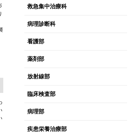
影
救急集中治療科
り
病理診断科
襲
看護部
薬剤部
放射線部
臨床検査部
わ
い
病理部
い
疾患栄養治療部