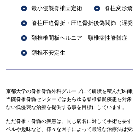
最小侵襲脊椎固定術
脊柱変形矯
脊柱圧迫骨折・圧迫骨折後偽関節（遅発
頚椎椎間板ヘルニア 頸椎症性脊髄症
頚椎不安定生
京都大学の脊椎脊髄外科グループにて研鑽を積んだ医師
当院脊椎脊髄センターではあらゆる脊椎脊髄疾患を対象
ない低侵襲な治療を提供する事を目標にしています。
ただ脊椎・脊髄の疾患は、同じ病名に対して手術を要す
ベルや趣味など、様々な因子によって最適な治療法は変