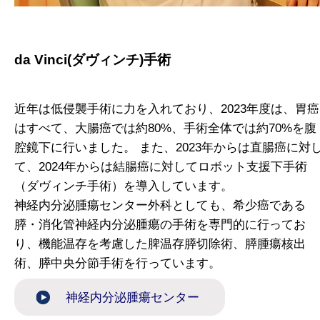
da Vinci(ダヴィンチ)手術
近年は低侵襲手術に力を入れており、2023年度は、胃癌
はすべて、大腸癌では約80%、手術全体では約70%を腹
腔鏡下に行いました。 また、2023年からは直腸癌に対
て、2024年からは結腸癌に対してロボット支援下手術
（ダヴィンチ手術）を導入しています。
神経内分泌腫瘍センター外科としても、希少癌である
膵・消化管神経内分泌腫瘍の手術を専門的に行ってお
り、機能温存を考慮した脾温存膵切除術、膵腫瘍核出
術、膵中央分節手術を行っています。
神経内分泌腫瘍センター