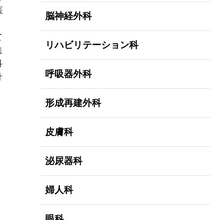
医
脳神経外科
て
リハビリテーション科
進
科
呼吸器外科
針
形成再建外科
皮膚科
泌尿器科
婦人科
眼科