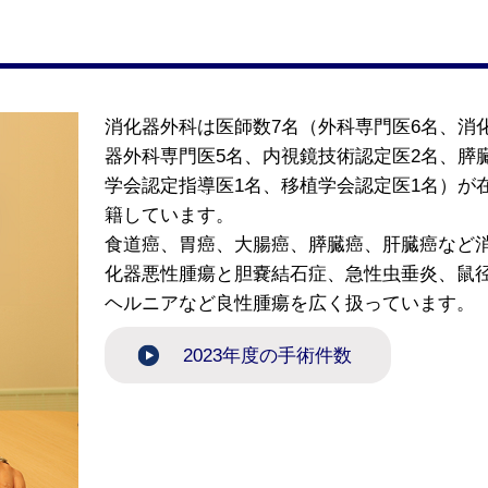
消化器外科は医師数7名（外科専門医6名、消
器外科専門医5名、内視鏡技術認定医2名、膵
学会認定指導医1名、移植学会認定医1名）が
籍しています。
食道癌、胃癌、大腸癌、膵臓癌、肝臓癌など
化器悪性腫瘍と胆嚢結石症、急性虫垂炎、鼠
ヘルニアなど良性腫瘍を広く扱っています。
2023年度の手術件数