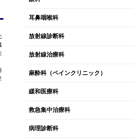
耳鼻咽喉科
放射線診断科
化
臓
在
放射線治療科
消
麻酔科（ペインクリニック）
径
緩和医療科
救急集中治療科
病理診断科