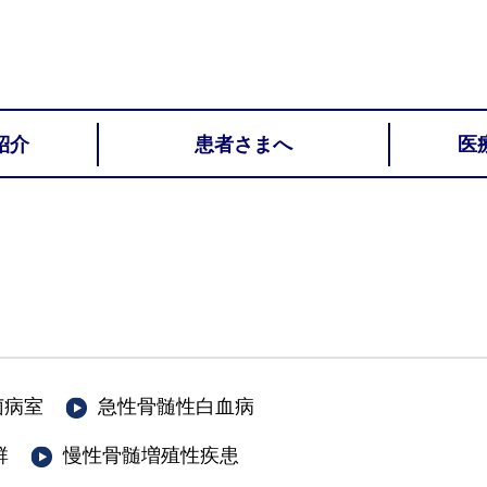
紹介
患者さまへ
医
菌病室
急性骨髄性白血病
群
慢性骨髄増殖性疾患