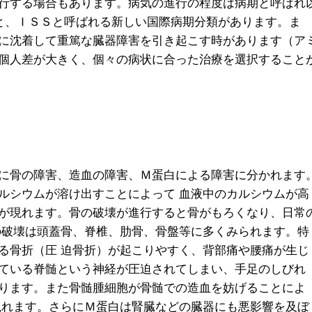
行する場合もあります。病気の進行の程度は病期と呼ばれ
類と、ＩＳＳと呼ばれる新しい国際病期分類があります。ま
に沈着して重篤な臓器障害を引き起こす時があります（ア
個人差が大きく、個々の病状に合った治療を選択すること
に骨の障害、造血の障害、Ｍ蛋白による障害に分かれます
ルシウムが溶け出すことによって 血液中のカルシウムが高
が現れます。骨の破壊が進行すると骨がもろくなり、日常
の破壊は頭蓋骨、脊椎、肋骨、骨盤等に多くみられます。特
る骨折（圧 迫骨折）が起こりやすく、背部痛や腰痛が生じ
ている脊髄という神経が圧迫されてしまい、手足のしびれ
ります。また骨髄腫細胞が骨髄での造血を妨げることによ
現れます。さらにＭ蛋白は腎臓などの臓器にも悪影響を及ぼ