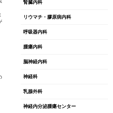
以
腎臓内科
ミ
リウマチ・膠原病内科
が
呼吸器内科
腫瘍内科
脳神経内科
。
神経科
の
乳腺外科
神経内分泌腫瘍センター