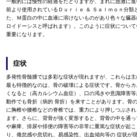
一般的には慢性の経過をたどりますが、まれに急激に進
前より使用されているＤｕｒｉｅ ＆ Ｓａｌｍｏｎ分
た、Ｍ蛋白の中に血液に溶けないものがあり色々な臓器
ロイドーシスと呼ばれます）。このように症状について
重要になります。
症状
多発性骨髄腫では多彩な症状が現れますが、これらは主
最も特徴的なのは、骨の破壊による症状です。骨からカ
くなると（高カルシウム血症）、口の渇きや意識障害等
動作でも骨折（病的 骨折）を来すことがあります。骨
に胸椎や腰椎などの脊椎では、重力により押しつぶされ
ます。さらに、背骨が強く変形すると、背骨の中を通っ
や麻痺、排尿や排便の障害等の非常に重篤な症状が起こ
り、倦怠感や息切れ、易感染性、出血傾向等の 症状が