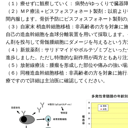
（１）療せずに観察していく： 病勢がゆっくりで臓器
（２）ＭＰ療法＋ビスフォスフォネート製剤：以前より
間内服します。骨折予防にビスフォスフォネート製剤の
（３）自家末 梢血幹細胞移植：非高齢者の方を対象に
自己の造血幹細胞を血球分離装置を用いて採取します。
ん剤を投与して骨髄腫細胞にダメージを与えるという方
（４）新規薬剤：サリドマイドやボルテゾミブといった
進歩しました。ただし特徴的な副作用が両方ともあり注
（５）放射線療法：腫瘤を形成した部位や痛みの強い場
（６）同種造血幹細胞移植：非高齢者の方を対象に施行
療ですので詳細は主治医に確認してください。