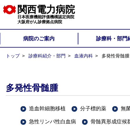
関西電力病院
日本医療機能評価機構認定病院
大阪府がん診療拠点病院
病院のご案内
診療科・部門
トップ
診療科紹介・部門
血液内科
多発性骨髄腫
多発性骨髄腫
造血幹細胞移植
分子標的薬
無
急性リンパ性白血病
骨髄異形成症候